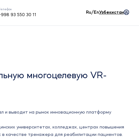
Телефон
Ru/En
Узбекистан
+998 93 550 30 11
льную многоцелевую VR-
л и выводит на рынок инновационную платформу
нских университетах, колледжах, центрах повышения
х в качестве тренажера для реабилитации пациентов.