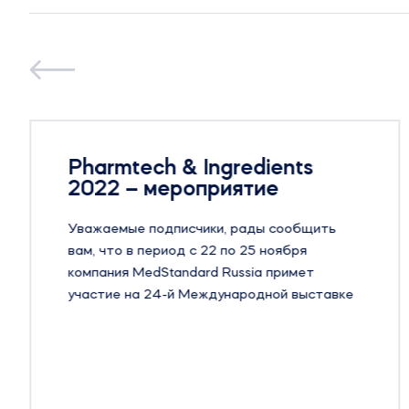
Pharmtech & Ingredients
2022 – мероприятие
Уважаемые подписчики, рады сообщить
вам, что в период с 22 по 25 ноября
компания MedStandard Russia примет
участие на 24-й Международной выставке
оборудования, сырья и технологий для
фармацевтического производства –
Pharmtech & Ingredients в Москве.
Pharmtech & Ingredients — крупнейшая в