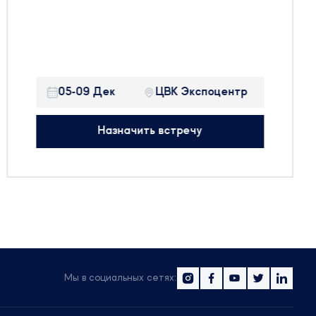
стенде:
Павильон 2, Зал 2, стенд 22В48!
Будем рады встретиться с вами на
выставке и готовы обсудить все
05-09 Дек
ЦВК Экспоцентр
актуальные вопросы в регуляторной сфере.
Назначить встречу
Мы в социальных сетях: