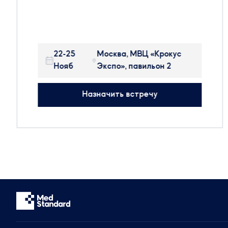
России и странах ближнего зарубежья
международная выставка, на которой
представлено оборудование, сырье и
технологии для производства
22-25
Москва, МВЦ «Крокус
фармацевтических препаратов, БАДов,
Нояб
Экспо», павильон 2
препаратов крови и косметики.
На выставке будут присутствовать:
Назначить встречу
314 участников
25 стран мира
50+ новых компаний
Будем рады организовать встречу с вами,
чтобы обсудить тренды отрасли.
Сотрудники компании готовы предоставить
актуальную информацию и провести
консультации по регуляторным вопросам.
Звоните: +7 (499) 550-30-11 или +7 (963)