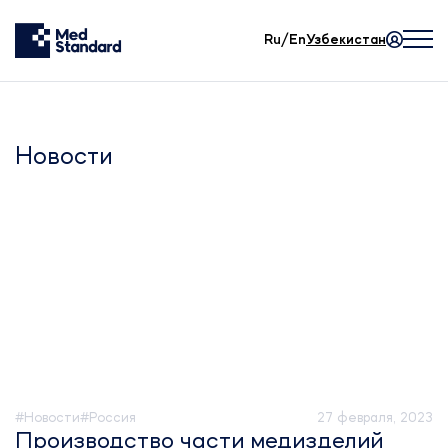
Ru/En
Узбекистан
Новости
#Новости
#Россия
27 февраля, 2023
Производство части медизделий