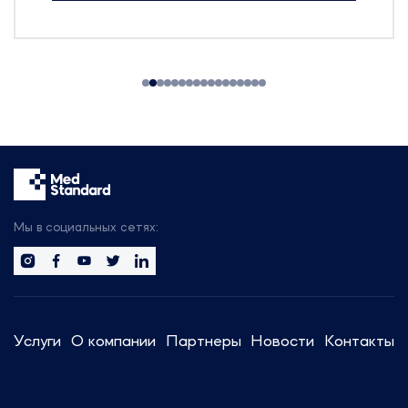
технологии для производства
фармацевтических препаратов,
БАДов, препаратов крови и
косметики.
На выставке будут
присутствовать:
314 участников
25 стран мира
50+ новых компаний
Будем рады организовать
встречу с вами, чтобы обсудить
Мы в социальных сетях:
тренды отрасли.
Сотрудники компании готовы
предоставить актуальную
информацию и провести
Услуги
О компании
Партнеры
Новости
Контакты
консультации по регуляторным
вопросам.