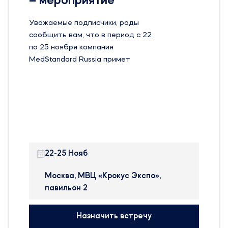
– мероприятие
Уважаемые подписчики, рады
сообщить вам, что в период с 22
по 25 ноября компания
MedStandard Russia примет
участие на 24-й Международной
выставке оборудования, сырья и
технологий для
фармацевтического
производства – Pharmtech &
Ingredients в Москве.
22-25 Нояб
Pharmtech & Ingredients —
крупнейшая в России и странах
Москва, МВЦ «Крокус Экспо»,
ближнего зарубежья
павильон 2
международная выставка, на
которой представлено
Назначить встречу
оборудование, сырье и