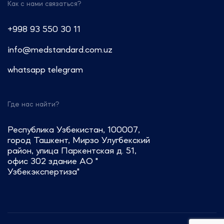
Как с нами связаться?
Звоните: +7 (499) 550-30-11 или
+7 (963) 995-42-45
+998 93 550 30 11
Пишите: info@medstandard.ru или
info@medstandard.com.uz
в Direct
whatsapp
telegram
Где нас найти?
Республика Узбекистан, 100007,
город Ташкент, Мирзо Улугбекский
район, улица Паркентская д. 51,
офис 302 здание АО "
Узбекэкспертиза"