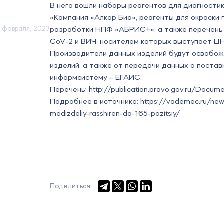
В него вошли наборы реагентов для диагност
«Компания «Алкор Био», реагенты для окраски
 февраля, 2023
разработки НПФ «АБРИС+», а также перечень 
CoV-2 и ВИЧ, носителем которых выступает Ц
Производители данных изделий будут освобож
изделий, а также от передачи данных о постав
информсистему – ЕГАИС.
Перечень:
http://publication.pravo.gov.ru/Do
Подробнее в источнике:
https://vademec.ru/ne
medizdeliy-rasshiren-do-165-pozitsiy/
Поделиться