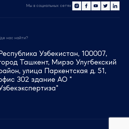
Мы в социальных сетях:
Где нас найти?
Республика Узбекистан, 100007,
город Ташкент, Мирзо Улугбекский
район, улица Паркентская д. 51,
офис 302 здание АО "
Узбекэкспертиза"