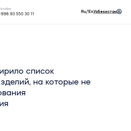
Телефон
Ru/En
Узбекистан
+998 93 550 30 11
ирило список
делий, на которые не
ования
ия