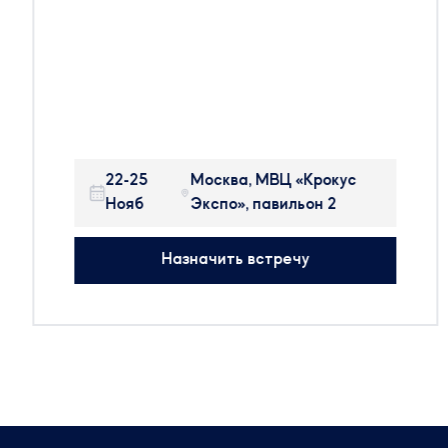
Pharmtech & Ingredients в Москве.
Pharmtech & Ingredients — крупнейшая в
России и странах ближнего зарубежья
международная выставка, на которой
представлено оборудование, сырье и
технологии для производства
22-25
Москва, МВЦ «Крокус
фармацевтических препаратов, БАДов,
Нояб
Экспо», павильон 2
препаратов крови и косметики.
На выставке будут присутствовать:
Назначить встречу
314 участников
25 стран мира
50+ новых компаний
Будем рады организовать встречу с вами,
чтобы обсудить тренды отрасли.
Сотрудники компании готовы предоставить
актуальную информацию и провести