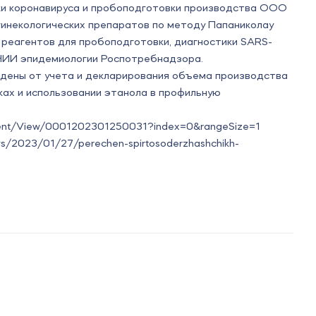
ики коронавируса и пробоподготовки производства ООО
 гинекологических препаратов по методу Папаниколау
реагентов для пробоподготовки, диагностики SARS-
НИИ эпидемиологии Роспотребнадзора.
дены от учета и декларирования объема производства
ках и использовании этанола в профильную
cument/View/0001202301250031?index=0&rangeSize=1
ws/2023/01/27/perechen-spirtosoderzhashchikh-