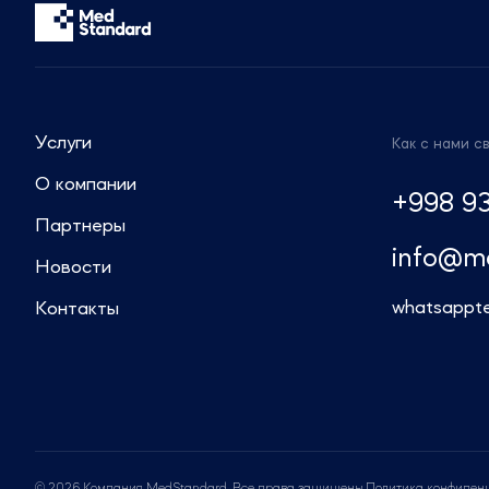
консультации по регуляторным вопросам.
Звоните: +7 (499) 550-30-11 или +7 (963)
995-42-45
Пишите: info@medstandard.ru или в Direct
Услуги
Как с нами с
О компании
+998 93
Партнеры
info@m
Новости
whatsapp
t
Контакты