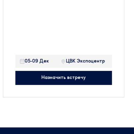
До международной выставки
Здравоохранение 2022 осталось 8 дней!
Ждем Вас с 5 по 9 декабря на нашем
стенде:
Павильон 2, Зал 2, стенд 22В48!
Будем рады встретиться с вами на
выставке и готовы обсудить все
05-09 Дек
ЦВК Экспоцентр
актуальные вопросы в регуляторной сфере.
Назначить встречу