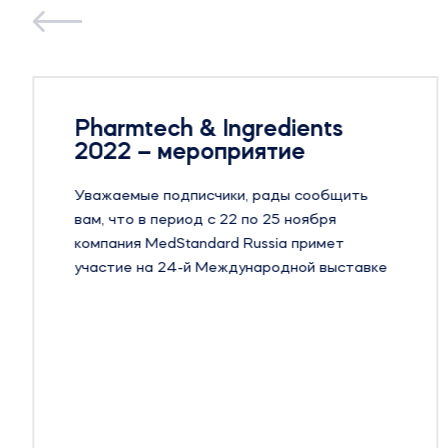
Pharmtech & Ingredients
2022 – мероприятие
Уважаемые подписчики, рады сообщить
вам, что в период с 22 по 25 ноября
компания MedStandard Russia примет
участие на 24-й Международной выставке
оборудования, сырья и технологий для
фармацевтического производства –
Pharmtech & Ingredients в Москве.
Pharmtech & Ingredients — крупнейшая в
России и странах ближнего зарубежья
международная выставка, на которой