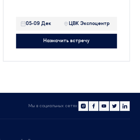
Будем рады встретиться с вами на
выставке и готовы обсудить все
05-09 Дек
ЦВК Экспоцентр
актуальные вопросы в регуляторной сфере.
Назначить встречу
Мы в социальных сетях: