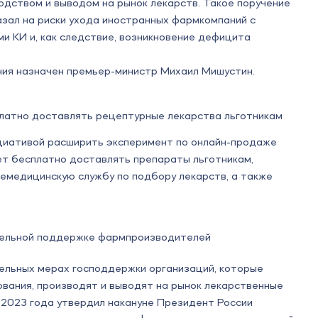
одством и выводом на рынок лекарств. Такое поручение
азал на риски ухода иностранных фармкомпаний с
ми КИ и, как следствие, возникновение дефицита
ния назначен премьер-министр Михаил Мишустин.
латно доставлять рецептурные лекарства льготникам
ициативой расширить эксперимент по онлайн-продаже
ет бесплатно доставлять препараты льготникам,
емедицинскую службу по подбору лекарств, а также
тельной поддержке фармпроизводителей
ельных мерах господдержки организаций, которые
вания, производят и выводят на рынок лекарственные
я 2023 года утвердил накануне Президент России