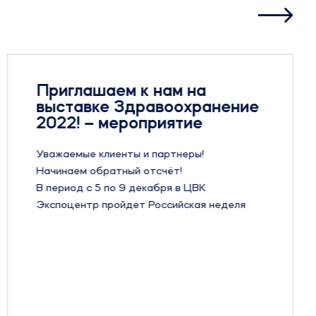
Приглашаем к нам на
выставке Здравоохранение
2022! – мероприятие
Уважаемые клиенты и партнеры!
Начинаем обратный отсчёт!
В период с 5 по 9 декабря в ЦВК
Экспоцентр пройдет Российская неделя
Здравоохранения 2022
До международной выставки
Здравоохранение 2022 осталось 8 дней!
Ждем Вас с 5 по 9 декабря на нашем
стенде:
Павильон 2, Зал 2, стенд 22В48!