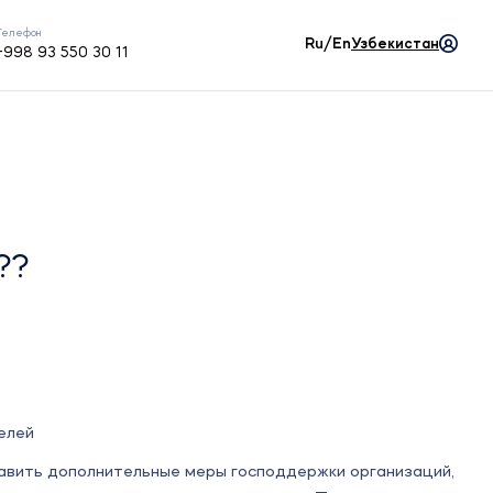
Телефон
Ru/En
Узбекистан
+998 93 550 30 11
??
елей
авить дополнительные меры господдержки организаций,