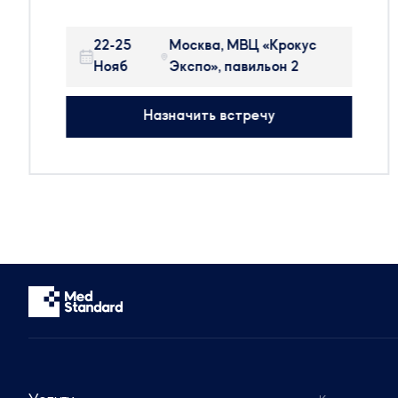
представлено оборудование, сырье и
технологии для производства
22-25
Москва, МВЦ «Крокус
фармацевтических препаратов, БАДов,
Нояб
Экспо», павильон 2
препаратов крови и косметики.
На выставке будут присутствовать:
Назначить встречу
314 участников
25 стран мира
50+ новых компаний
Будем рады организовать встречу с вами,
чтобы обсудить тренды отрасли.
Сотрудники компании готовы предоставить
актуальную информацию и провести
консультации по регуляторным вопросам.
Звоните: +7 (499) 550-30-11 или +7 (963)
995-42-45
Пишите: info@medstandard.ru или в Direct