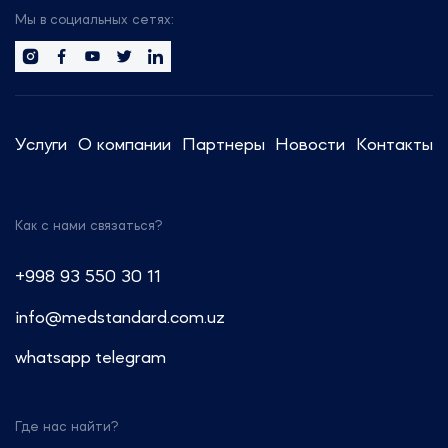
встречу с вами, чтобы обсудить
Мы в социальных сетях:
тренды отрасли.
Сотрудники компании готовы
предоставить актуальную
информацию и провести
Услуги
О компании
Партнеры
Новости
Контакты
консультации по регуляторным
вопросам.
Как с нами связаться?
Звоните: +7 (499) 550-30-11 или
+7 (963) 995-42-45
+998 93 550 30 11
Пишите: info@medstandard.ru или
info@medstandard.com.uz
в Direct
whatsapp
telegram
Где нас найти?