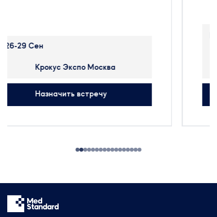
производства – Pharmtech &
Ingredients в Москве.
22-25 Нояб
Pharmtech & Ingredients —
крупнейшая в России и странах
Москва, МВЦ «Крокус Экспо»,
ближнего зарубежья
павильон 2
международная выставка, на
которой представлено
Назначить встречу
оборудование, сырье и
технологии для производства
фармацевтических препаратов,
БАДов, препаратов крови и
косметики.
На выставке будут
присутствовать:
314 участников
25 стран мира
50+ новых компаний
Будем рады организовать