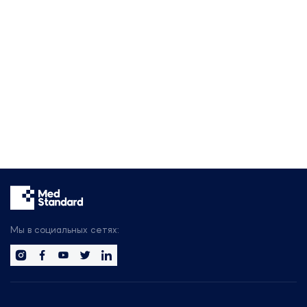
правом верхнем углу, а также
нашу почту: info@medstandard.ru
Встречаемся 26–29 сентября
2022 года в Крокус Экспо,
Павильон 2 (г. Москва), залы 7,8,
ул. 8 марта, 1, стр.12
Мы в социальных сетях: