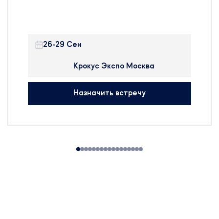
Москве.
DENTALEXPO – бренд,
объединяющий крупнейшую в
мире сеть выставок для
26-29 Сен
стоматологов.
“Дентал-Экспо” и “Дентал
Крокус Экспо Москва
Салон” – самые большие
мероприятия стоматологической
Назначить встречу
отрасли в России, входящие в
десятку мировых выставок.
Будем рады организовать
встречу с вами, чтобы обсудить
тренды отрасли.
Сотрудники компании готовы
предоставить актуальную
информацию и провести
консультации по регуляторным
вопросам.
Наши телефон можете найти в