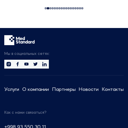
косметики.
На выставке будут
присутствовать:
314 участников
25 стран мира
50+ новых компаний
Будем рады организовать
встречу с вами, чтобы обсудить
Мы в социальных сетях:
тренды отрасли.
Сотрудники компании готовы
предоставить актуальную
информацию и провести
Услуги
О компании
Партнеры
Новости
Контакты
консультации по регуляторным
вопросам.
Как с нами связаться?
Звоните: +7 (499) 550-30-11 или
+7 (963) 995-42-45
+998 93 550 30 11