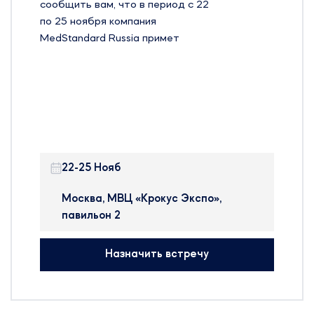
сообщить вам, что в период с 22
по 25 ноября компания
MedStandard Russia примет
участие на 24-й Международной
выставке оборудования, сырья и
технологий для
фармацевтического
производства – Pharmtech &
Ingredients в Москве.
22-25 Нояб
Pharmtech & Ingredients —
крупнейшая в России и странах
Москва, МВЦ «Крокус Экспо»,
ближнего зарубежья
павильон 2
международная выставка, на
которой представлено
Назначить встречу
оборудование, сырье и
технологии для производства
фармацевтических препаратов,
БАДов, препаратов крови и