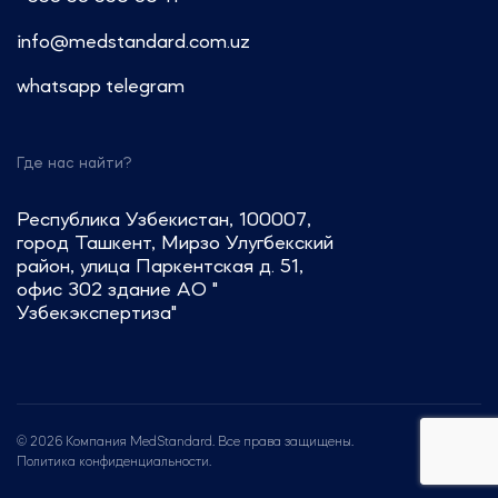
Пишите: info@medstandard.ru или
info@medstandard.com.uz
в Direct
whatsapp
telegram
Где нас найти?
Республика Узбекистан, 100007,
город Ташкент, Мирзо Улугбекский
район, улица Паркентская д. 51,
офис 302 здание АО "
Узбекэкспертиза"
© 2026 Компания MedStandard. Все права защищены.
Политика конфиденциальности.