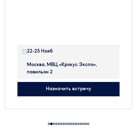
участие на 24-й Международной
выставке оборудования, сырья и
технологий для
фармацевтического
производства – Pharmtech &
Ingredients в Москве.
22-25 Нояб
Pharmtech & Ingredients —
крупнейшая в России и странах
Москва, МВЦ «Крокус Экспо»,
ближнего зарубежья
павильон 2
международная выставка, на
которой представлено
Назначить встречу
оборудование, сырье и
технологии для производства
фармацевтических препаратов,
БАДов, препаратов крови и
косметики.
На выставке будут
присутствовать: