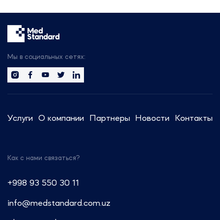
314 участников
25 стран мира
50+ новых компаний
Будем рады организовать
встречу с вами, чтобы обсудить
Мы в социальных сетях:
тренды отрасли.
Сотрудники компании готовы
предоставить актуальную
информацию и провести
Услуги
О компании
Партнеры
Новости
Контакты
консультации по регуляторным
вопросам.
Как с нами связаться?
Звоните: +7 (499) 550-30-11 или
+7 (963) 995-42-45
+998 93 550 30 11
Пишите: info@medstandard.ru или
info@medstandard.com.uz
в Direct