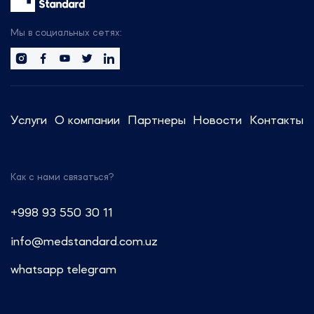
Будем рады организовать
встречу с вами, чтобы обсудить
Мы в социальных сетях:
тренды отрасли.
Сотрудники компании готовы
предоставить актуальную
информацию и провести
Услуги
О компании
Партнеры
Новости
Контакты
консультации по регуляторным
вопросам.
Как с нами связаться?
Звоните: +7 (499) 550-30-11 или
+7 (963) 995-42-45
+998 93 550 30 11
Пишите: info@medstandard.ru или
info@medstandard.com.uz
в Direct
whatsapp
telegram