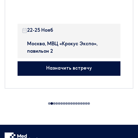
фармацевтического
производства – Pharmtech &
Ingredients в Москве.
22-25 Нояб
Pharmtech & Ingredients —
крупнейшая в России и странах
Москва, МВЦ «Крокус Экспо»,
ближнего зарубежья
павильон 2
международная выставка, на
которой представлено
Назначить встречу
оборудование, сырье и
технологии для производства
фармацевтических препаратов,
БАДов, препаратов крови и
косметики.
На выставке будут
присутствовать:
314 участников
25 стран мира
50+ новых компаний