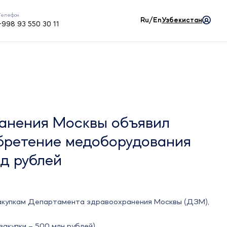
Телефон
Ru/En
Узбекистан
+998 93 550 30 11
анения Москвы объявил
бретение медоборудования
рд рублей
закупкам Департамента здравоохранения Москвы (ДЗМ),
акупки – 500 млн рублей)