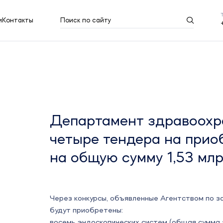
и
Контакты
Поиск по сайту
Результаты поиска
Показать все
Департамент здравоохр
четыре тендера на прио
на общую сумму 1,53 мл
Через конкурсы, объявленные Агентством по 
будут приобретены:
восемь эндоскопических систем (общая сумма з