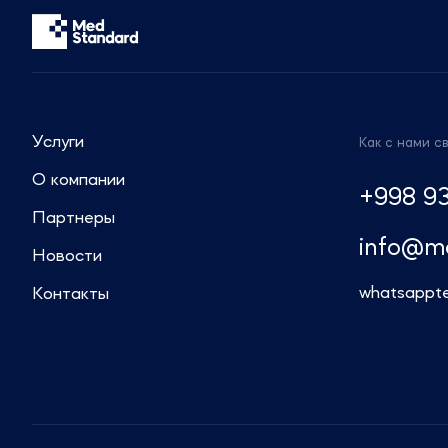
консультации по регуляторным вопросам.
Звоните: +7 (499) 550-30-11 или +7 (963)
995-42-45
Пишите: info@medstandard.ru или в Direct
Услуги
Как с нами с
О компании
+998 93
Партнеры
info@m
Новости
whatsapp
t
Контакты