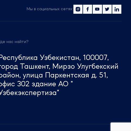
Мы в социальных сетях:
Где нас найти?
Республика Узбекистан, 100007,
город Ташкент, Мирзо Улугбекский
район, улица Паркентская д. 51,
офис 302 здание АО "
Узбекэкспертиза"