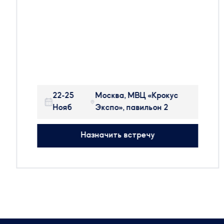
фармацевтического производства –
Pharmtech & Ingredients в Москве.
Pharmtech & Ingredients — крупнейшая в
России и странах ближнего зарубежья
международная выставка, на которой
представлено оборудование, сырье и
технологии для производства
22-25
Москва, МВЦ «Крокус
фармацевтических препаратов, БАДов,
Нояб
Экспо», павильон 2
препаратов крови и косметики.
На выставке будут присутствовать:
Назначить встречу
314 участников
25 стран мира
50+ новых компаний
Будем рады организовать встречу с вами,
чтобы обсудить тренды отрасли.
Сотрудники компании готовы предоставить
актуальную информацию и провести