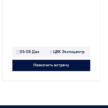
Здравоохранения 2022
До международной выставки
Здравоохранение 2022 осталось 8 дней!
Ждем Вас с 5 по 9 декабря на нашем
стенде:
Павильон 2, Зал 2, стенд 22В48!
Будем рады встретиться с вами на
выставке и готовы обсудить все
05-09 Дек
ЦВК Экспоцентр
актуальные вопросы в регуляторной сфере.
Назначить встречу