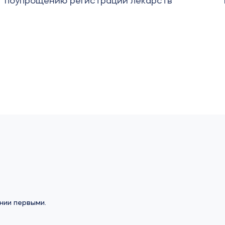
импортозамещение вирусных вакцин
нии первыми.