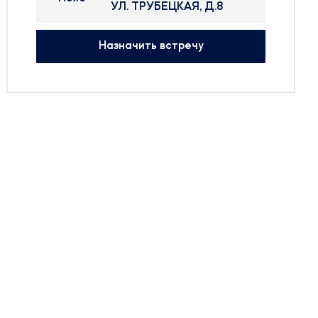
05-09 Дек
ЦВК Экспоцент
актуальные вопросы в регуляторной сф
тва в
Назначить встречу
уры
кой и
в
ов,
енных