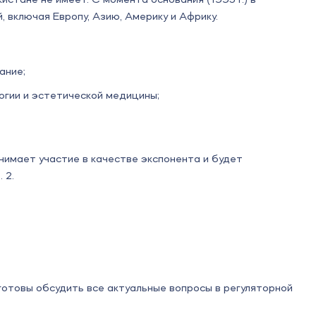
стане не имеет. С момента основания (1995 г.) в
 включая Европу, Азию, Америку и Африку.
ание;
огии и эстетической медицины;
нимает участие в качестве экспонента и будет
 2.
готовы обсудить все актуальные вопросы в регуляторной