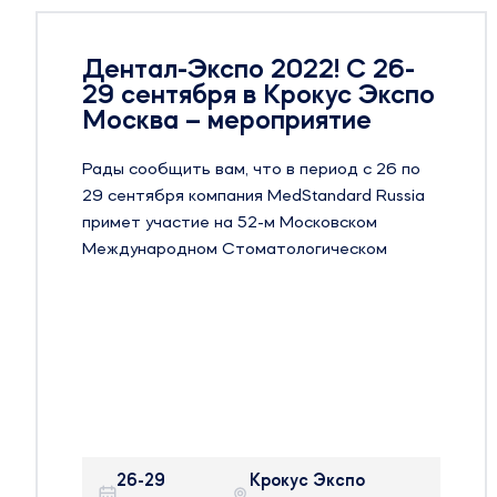
 26-
Pharmtech & Ingredient
 Экспо
2022 – мероприятие
е
Уважаемые подписчики, рады сооб
с 26 по
вам, что в период с 22 по 25 ноября
 Russia
компания MedStandard Russia приме
ом
участие на 24-й Международной вы
ком
оборудования, сырья и технологий д
о 2022 в
фармацевтического производства –
Pharmtech & Ingredients в Москве.
ющий
для
Pharmtech & Ingredients — крупнейша
России и странах ближнего зарубеж
 – самые
международная выставка, на котор
ической
представлено оборудование, сырье 
тку
технологии для производства
22-25
Москва, МВЦ «Крок
фармацевтических препаратов, БАД