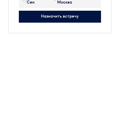
Нояб
Экспо», павильон 2
с вами,
препаратов крови и косметики.
На выставке будут присутствовать:
оставить
Назначить встречу
314 участников
ти
25 стран мира
росам.
50+ новых компаний
авом
Будем рады организовать встречу с 
чтобы обсудить тренды отрасли.
 года в
Сотрудники компании готовы предо
), залы
актуальную информацию и провести
консультации по регуляторным вопр
Звоните: +7 (499) 550-30-11 или +7 
995-42-45
Пишите: info@medstandard.ru или в Di