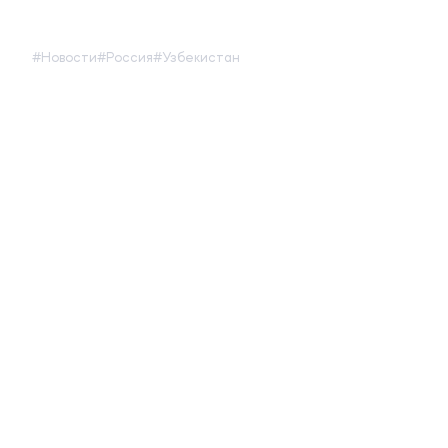
#Новости
#Россия
#Узбекистан