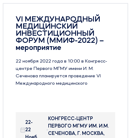
Приглашаем к нам на
выставке Здравоохранен
2022! – мероприятие
–
Уважаемые клиенты и партнеры!
Начинаем обратный отсчёт!
сс-
В период с 5 по 9 декабря в ЦВК
Экспоцентр пройдет Российская недел
Здравоохранения 2022
До международной выставки
.
Здравоохранение 2022 осталось 8 дне
у
Ждем Вас с 5 по 9 декабря на нашем
ей
стенде:
Павильон 2, Зал 2, стенд 22В48!
.М.
Будем рады встретиться с вами на
,
выставке и готовы обсудить все