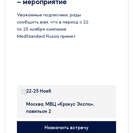
– мероприятие
Уважаемые подписчики, рады
сообщить вам, что в период с 22
по 25 ноября компания
MedStandard Russia примет
участие на 24-й Международной
выставке оборудования, сырья и
технологий для
фармацевтического
производства – Pharmtech &
Ingredients в Москве.
22-25 Нояб
Pharmtech & Ingredients —
крупнейшая в России и странах
Москва, МВЦ «Крокус Экспо»,
ближнего зарубежья
павильон 2
международная выставка, на
которой представлено
Назначить встречу
оборудование, сырье и