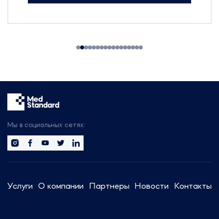
технологии для производства
фармацевтических препаратов,
БАДов, препаратов крови и
косметики.
На выставке будут
присутствовать:
314 участников
25 стран мира
50+ новых компаний
Будем рады организовать
встречу с вами, чтобы обсудить
Мы в социальных сетях:
тренды отрасли.
Сотрудники компании готовы
предоставить актуальную
информацию и провести
Услуги
О компании
Партнеры
Новости
Контакты
консультации по регуляторным
вопросам.