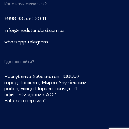
Как с нами связаться?
Звоните: +7 (499) 550-30-11 или
+7 (963) 995-42-45
+998 93 550 30 11
Пишите: info@medstandard.ru или
info@medstandard.com.uz
в Direct
whatsapp
telegram
Где нас найти?
Республика Узбекистан, 100007,
город Ташкент, Мирзо Улугбекский
район, улица Паркентская д. 51,
офис 302 здание АО "
Узбекэкспертиза"